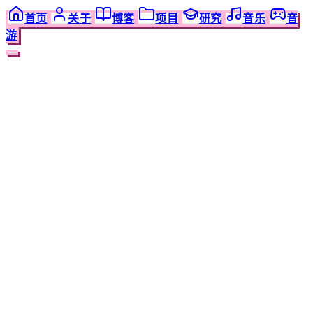
首页
关于
博客
项目
研究
音乐
音
游
正在阅读
爬虫工作
0
%
数据
2000-2023 Billboard Hot 100 周榜数据
大开源！
2024/1/1
阅读需要
11
分钟
6
节
章节导览
6
个主章节
查看目录