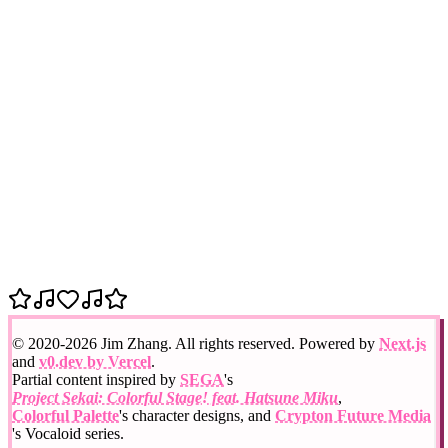
.save_entries(entries, sat
            self
.driver.quit()
        self
:
"
__main__
 "
 ==
 __name__
if
 BillBoardScraper()
=
    scraper 
    scraper.run()
总结
这篇文章主要介绍了如何使用 Python 爬虫获取 2000-2023 年
Billboard Hot 100 每周榜单数据。Jim 也把这些数据放到了
GitHub 上面，大家可以自行下载：
2000-2023 Billboard Top
100 Songs
#
Python
#
Billboard
#
音乐数据
喜欢
0
分享
© 2020-
2026
Jim Zhang. All rights reserved. Powered by
Next.js
and
v0.dev by Vercel
.
Partial content inspired by
SEGA
's
Project Sekai: Colorful Stage! feat. Hatsune Miku
,
Colorful Palette
's character designs, and
Crypton Future Media
's Vocaloid series.